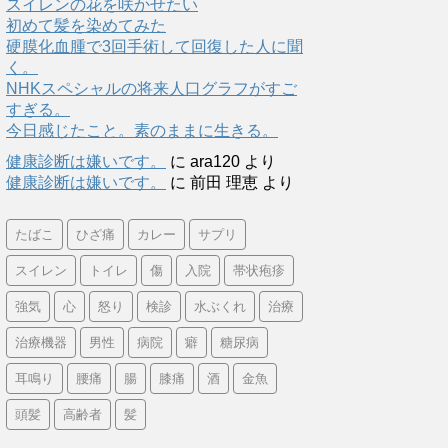
スイレンの花を咲かせたい
初めて髪を染めてみた
硬膜化血腫で3回手術して回復した人に聞
く。
NHKスペシャルの将来人口グラフがすご
すぎる。
今日感じたこと。素のままに生きる。
健康診断は嫌いです。
に
ara120
より
健康診断は嫌いです。
に
前田 理恵
より
たばこ
ひざ痛
カレー
サプリ
スイレン
トイレ
傷
入院
帯状疱疹
強気
心
怒り
検診
水ぶくれ
治療
治療機器
男性
病院
癖
糖尿病
耳鳴り
腰痛
腸
膝痛
酒
金魚
頭髪
高齢者
髪