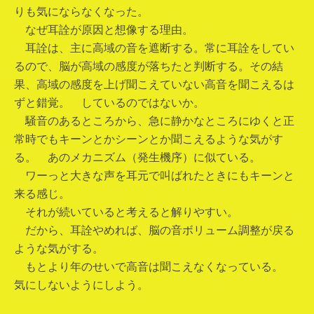
りも気にならなくなった。
なぜ耳詮が原因と想像する理由。
耳詮は、主に高域の音を遮断する。常に耳詮をしてい
るので、脳が高域の感度が落ちたと判断する。その結
果、高域の感度を上げ聞こえていない高音を聞こえるは
ずと錯覚。 しているのではないか。
騒音のあるところから、急に静かなところにゆくと正
常時でもキーンとかシーンとか聞こえるような気がす
る。 あのメカニズム（発生機序）に似ている。
ワーっと大きな声を耳元で叫ばれたときにもキーンと
来る感じ。
それが続いていると考えると解りやすい。
だから、耳詮やめれば、脳の音ボリューム調整が戻る
ような気がする。
もとより年のせいで高音は聞こえなくなっている。
気にしないようにしよう。