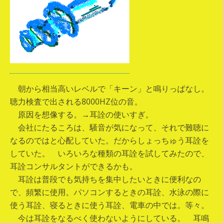
朝から相当高いレベルで「キーン」と鳴りっぱなし。
聴力検査で出される8000HZ位の音。
原因を想像する。→耳詮の使いすぎ。
会社にたるころは、騒音が気になって、それで難聴に
なるのではと心配していた。だからしょっちゅう耳詮を
していた。 いろいろな種類の耳詮を試してみたので、
耳詮コンサルタントができるかも。
耳詮は普段でも気持ちを集中したいときに便利なの
で、頻繁に使用。パソコンするときの耳詮、水泳の際に
使う耳詮、寝るときに使う耳詮、電車の中では。等々。
今は耳詮をなるべく使わないようにしている。 耳鳴